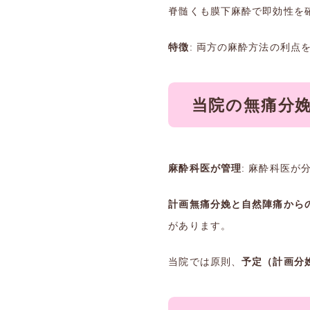
脊髄くも膜下麻酔で即効性を
特徴
: 両方の麻酔方法の利
当院の無痛分
麻酔科医が管理
: 麻酔科医
計画無痛分娩と自然陣痛から
があります。
当院では原則、
予定（計画分