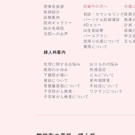
妊娠中の方へ
分娩
理事長挨拶
医師紹介
初診・カウンセリング
経腟
診療案内
パーソナル妊婦健診
無痛
院内ギャラリー
4Dエコー
計画
紹介先病院
出生前診断
器械
当院へのお声
バースプラン
帝王
里帰り出産について
立ち
費用について
婦人科案内
生理に関するお悩み
おりものの悩み
陰部のかゆみ
性感染症
下腹部が痛い
ピルについて
避妊について
更年期障害
骨盤臓器脱について
不妊症について
子宮頚がん検査・
ワクチンについて
子宮体がん検査について