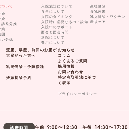
について
入院施設について
産後健診
食事について
母乳外来
分娩
入院のタイミング
乳児健診・ワクチン
分娩
入院時に必要なもの・設備
産後ケア
・誘発分娩
入院中のサポート
分娩
面会と面会時間
切開
退院について
会い分娩
費用について
流産、早産、前回のお産が
お知らせ
大変だった方へ
コラム
よくあるご質問
採用情報
乳児健診・予防接種
お問い合わせ
特定商取引法に基づ
妊娠初診予約
く表示
プライバシーポリシー
9:00〜12:30
14:30〜17:30
午前
午後
診療時間