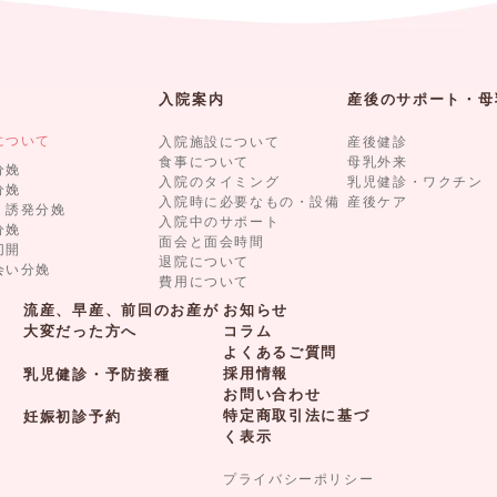
入院案内
産後のサポート・母
について
入院施設について
産後健診
食事について
母乳外来
分娩
入院のタイミング
乳児健診・ワクチン
分娩
入院時に必要なもの・設備
産後ケア
・誘発分娩
入院中のサポート
分娩
面会と面会時間
切開
退院について
会い分娩
費用について
流産、早産、前回のお産が
お知らせ
大変だった方へ
コラム
よくあるご質問
採用情報
乳児健診・予防接種
お問い合わせ
特定商取引法に基づ
妊娠初診予約
く表示
プライバシーポリシー