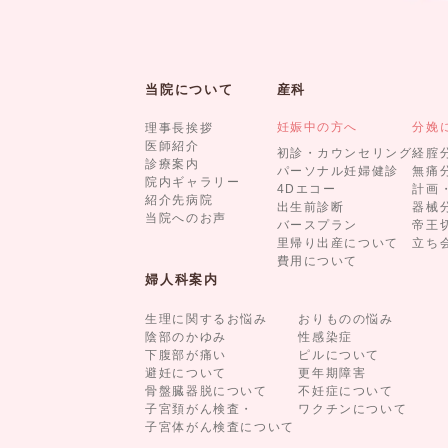
当院について
産科
妊娠中の方へ
分娩
理事長挨拶
医師紹介
初診・カウンセリング
経腟
診療案内
パーソナル妊婦健診
無痛
院内ギャラリー
4Dエコー
計画
紹介先病院
出生前診断
器械
当院へのお声
バースプラン
帝王
里帰り出産について
立ち
費用について
婦人科案内
生理に関するお悩み
おりものの悩み
陰部のかゆみ
性感染症
下腹部が痛い
ピルについて
避妊について
更年期障害
骨盤臓器脱について
不妊症について
子宮頚がん検査・
ワクチンについて
子宮体がん検査について